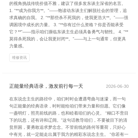
的视角挑战传统价值不雅，建议了很多发东谈主深省的名言。
1. “**成为你我方**。”——饱读动东谈主们解脱社会的管理，追
求真确的自我。 2. “**那些杀不死我的，使我更浩大**。”——强
调困境中成长的力量。 3. “**你有过什么资格？你是否能承受
它？**”——指示咱们濒临东谈主生必须具备勇气与韧性。 4. “**
莫得杀死我的，会让我更封闭**。”——与上一句通常，但更具
力量感。
维修资讯
正能量经典语录，激发前行每一天
2026-06-30
在东说念主生的路径中，咱们时时会遭遇弯曲与迷濛，而一句
句正能量的经典语录，时时能给咱们带来力量和但愿。它们像
一盏明灯，照亮前线的路，也和睦着咱们的心灵。 “糊口不啻目
下的玩忽，还有诗和辽阔。”这句话教导咱们，不要被目下的清
贫所困，要勇敢追求梦念念。不管前线的路何等重荷，只好心
中有光，就一定能走出属于我方的精彩东说念主生。 “你若有一