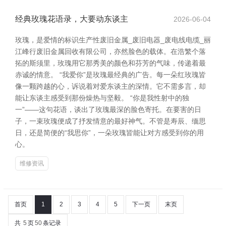
经典玫瑰花语录，大要动东谈主
2026-06-04
玫瑰，是爱情的标识生产性废旧金属_废旧电器_废电线电缆_丽
江峰行废旧金属回收有限公司，亦然脸色的载体。在浩繁个落
拓的斯须里，玫瑰用它那秀美的颜色和芬芳的气味，传递着最
赤诚的情意。 “我爱你”是玫瑰最经典的广告。每一朵红玫瑰皆
像一颗跨越的心，诉说着对爱东谈主的深情。它不需多言，却
能让东谈主感受到那份燥热与坚毅。 “你是我性射中的独
一”——这句花语，谈出了玫瑰最深的脸色寄托。在要害的日
子，一束玫瑰便成了抒发情意的最好神气。不管是寿辰、缅思
日，还是简便的“我思你”，一朵玫瑰皆能让对方感受到你的用
心。
维修资讯
首页
1
2
3
4
5
下一页
末页
共
5
页
50
条记录