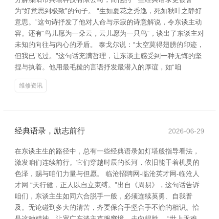
为“好意思到极致”的句子。 “生如夏花之秀逸，死如秋叶之静好
意思。”这句诗抒发了他对人命与示寂的诗意解说，令东谈主动
容。还有“鸟儿愿为一朵云，云儿愿为一只鸟”，谈出了东谈主对
未知的向往与内心的矛盾。 泰戈尔说：“太空莫得翅膀的印迹，
但我已飞过。”这句话充满哲理，让东谈主感受到一种无悔的坚
捏与执着。他用最毛糙的言语抒发最潜入的厚谊，如“咱
维修资讯
经典语录，励志前行
2026-06-29
在东谈主生的路径中，总有一些经典语录如灯塔般指导看法，
激发咱们连续前行。它们穿越时辰的长河，依旧能干着机灵的
色泽，赐与咱们力量与但愿。 临沧招聘网-临沧英才网-临沧人
才网 “天行健，正人以自立束缚。”出自《周易》，这句话告诉
咱们，东谈主生如同六合脱手一般，必须连续英勇、自我普
及。无论碰到多大的清苦，齐要保合手坚合手不渝的相识。恰
是这种精神，让宽广东谈主克服窘境，走向得胜。 “世上无难