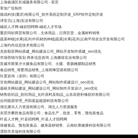
上海杨浦区长城服务有限公司 - 首页
零加广告制作
德戎科技(重庆)有限公司_软件系统定制开发_ERP软件定制开发
泽安贝(上海)实业有限公司
岫岩人才网-岫岩招聘网-岫岩人才市场
重庆同杉商贸有限公司，文体用品，日用百货，金属材料销售
蔬菜种植|水果|花卉|中药材的种植|蔬菜|水果|花卉|云南平坝农业开发有限公司
上海灼尚信息技术有限公司
克孜勒苏网站搭建_网站建设公司_网站开发制作搭建_seo优化
市场营销与策划 商务信息咨询 上海滕徐实业有限公司
宣威市斯莱夕火腿食品有限公司、火腿、香肠腌腊制品销售
食品销售_母婴用品销售_上海雨琳贸易有限公司
玖度咨询（深圳）有限公司
甘孜网站建设_网站建设公司_网站制作搭建设计_seo优化
嘉峪关网站建设_网站建设公司_网站制作开发设计_seo优化
销售纺织品_纺织用品_化纤原料及制品_山东高密朴臻纺织有限公司
合同能源管理_丹阳基益能源科技有限公司
湖北康兴人力资源有限公司、湖北人力资源服务
东莞市攀胜食品有限公司，食品生产，批发，零售，预包装食品
叶县人才网_叶县招聘网_叶县人才招聘网
保健食品、预包装食品、健身器材销售、云南杉庚健康科技有限公司
溧阳市具瑞科技有限公司