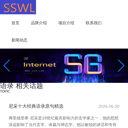
首页
品牌介绍
项目介绍
联系我们
新闻动态
语录 相关话题
TOPIC
尼采十大经典语录原句精选
2026-06-30
弗里德里希·尼采是19世纪最具影响力的玄学家之一，他的想想
深远影响了当代玄学、体裁与神志学。他以敏锐的谈话和专有