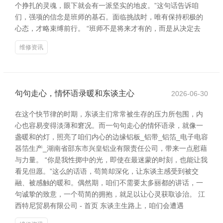
个挣扎的灵魂，眼下就会有一派坚实的地皮。”这句话告诉咱
们，强项的信念是班师的基石。面临挑战时，唯有保持积极的
心态，才略束缚前行。 “班师不是将来才有的，而是从决定去
维修资讯
句句走心，情怀语录暖和东谈主心
2026-06-30
在这个快节律的时期，东谈主们常常被生存的压力所包围，内
心也容易变得淡薄和窘况。而一句句走心的情怀语录，就像一
盏暖和的灯，照亮了咱们内心的边缘铝板_铝带_铝箔_电子电容
器箔生产_湖南省邵东市兴皇铝业有限责任公司，带来一点慰藉
与力量。 “你是我性掷中的光，即使在最迷蒙的时刻，也能让我
看见但愿。”这么的话语，苟简却深化，让东谈主感受到被交
融、被感触的暖和。偶然期，咱们不需要太多丽都的讲话，一
句诚挚的致意，一个苟简的拥抱，就足以让心灵获取诊治。 江
西特尼贸易有限公司 - 首页 东谈主生路上，咱们会遭遇