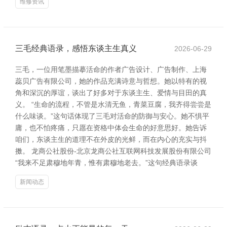
维修资讯
三毛经典语录，感悟东谈主生真义
2026-06-29
三毛，一位用笔墨描摹活命的作者广告设计、广告制作、上海
蕊贝广告有限公司，她的作品充满诗意与哲想。她以特有的视
角和深沉的厚谊，谈出了好多对于东谈主生、爱情与目田的真
义。 “生命的流程，不管是水清无鱼，青菜豆腐，我齐得尝尝是
什么味谈。”这句话体现了三毛对活命的防御与安心。她不惧平
庸，也不怕疼痛，只愿在资格中体会生命的好意思好。她告诉
咱们，东谈主生的道理不在外皮的光鲜，而在内心的充实与抖
擞。 龙商公社股份-北京龙商公社互联网科技发展股份有限公司
“我来不足肃穆地年青，惟有肃穆地老去。”这句经典语录谈
新闻动态